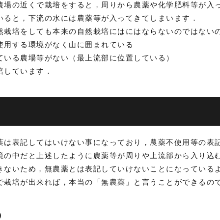
農場の近くで栽培をすると，周りから農薬や化学肥料等が入
いると，下流の水には農薬等が入ってきてしまいます．
然栽培をしても本来の自然栽培にはにはならないのではない
用する環境がなく山に囲まれている
いる農場等がない（最上流部に位置している）
培しています．
葉は表記してはいけない事になっており，農薬不使用等の表
境の中だと上述したように農薬等が周りや上流部から入り込
きないため，無農薬とは表記していけないことになっている
で栽培が出来れば，本当の「無農薬」と言うことができるの
り