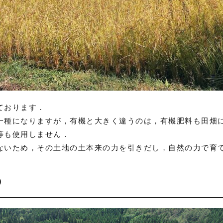
ております．
一種になりますが，有機と大きく違うのは，有機肥料も田畑
等も使用しません．
ないため，その土地の土本来の力を引きだし，自然の力で育
り